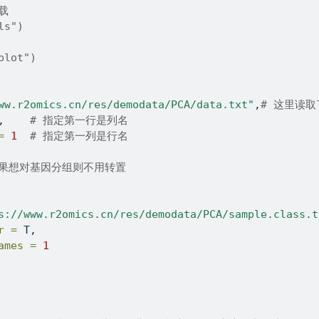
下载
ls")
plot")
ww.r2omics.cn/res/demodata/PCA/data.txt"
,
# 这里读
,    
# 指定第一行是列名
=
1
# 指定第一列是行名
如果想对基因分组则不用转置
s://www.r2omics.cn/res/demodata/PCA/sample.class.t
r =
 T,
ames =
1