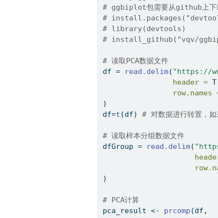
# ggbiplot包需要从github上
# install.packages("devtoo
# library(devtools)
# install_github("vqv/ggbi
# 读取PCA数据文件
df 
=
read.delim
(
"https://w
header =
 T
row.names 
)
df
=
t
(df) 
# 对数据进行转置，
# 读取样本分组数据文件
dfGroup 
=
read.delim
(
"http
heade
row.n
)
# PCA计算
pca_result 
<-
prcomp
(df,