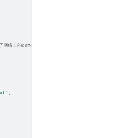
取了网络上的demo数据，将此处换成你自己电脑里的文件
xt"
,