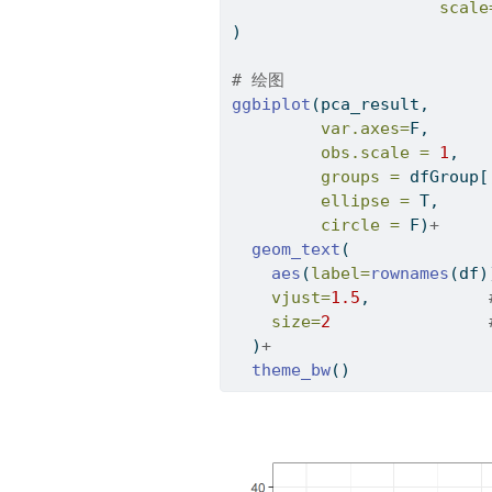
scale
)
# 绘图
ggbiplot
(pca_result, 
var.axes=
F,      
obs.scale =
1
,   
groups =
 dfGroup[
ellipse =
 T,     
circle =
 F)
+
geom_text
(              
aes
(
label=
rownames
(df)
vjust=
1.5
,            
size=
2
  )
+
theme_bw
()