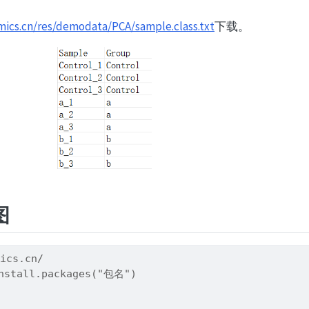
mics.cn/res/demodata/PCA/sample.class.txt
下载。
图
ics.cn/
all.packages("包名") 